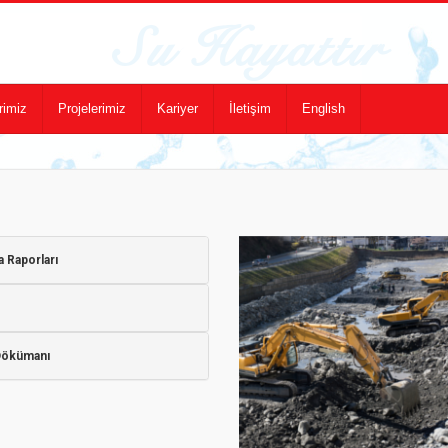
rimiz
Projelerimiz
Kariyer
İletişim
English
 Raporları
 Dökümanı